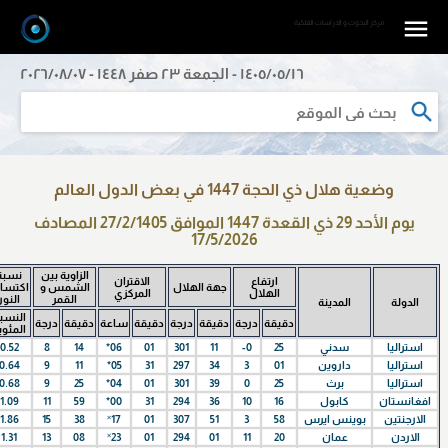
مرکز البحوث و الدراسات الفلکیة
١٤٠٥/٠٥/١٦ - الجمعة ٢٣ صفر ١٤٤٨ - ٢٠٢٦/٠٨/٠٧
وضعية هلال ذي الحجة 1447 في بعض الدول العالم
یوم الأحد 29 ذي القعدة 1447 الموافق 27/2/1405 المصادف
17/5/2026
الزاویة بین
نسبة
ارتفاع
الاقتران
جهة الهلال
الشمس و
اكتسا
الهلال
المركزي
القمر
النور
الدولة
المدينة
النسب
دقيقة
درجة
دقيقة
درجة
دقيقة
ساعة
دقيقة
درجة
المئوي
استراليا
سدني
25
-0
11
301
01
*06
14
8
0.52
استراليا
داروين
01
3
34
297
31
*05
11
9
0.64
استراليا
برث
25
0
39
301
01
*04
25
9
0.68
افغانستان
كابول
16
10
36
294
31
*00
59
11
1.09
الارجنتين
بوينس ايرس
58
3
51
307
01
˟17
38
15
1.86
الاردن
عمان
20
11
01
294
01
˟23
08
13
1.31