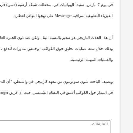
في يوم 7 مارس، ستبدأ الهوائيات في محطات شبكة أرضية (دسن)
الفيزياء التطبيقية لمراقبة Messenger على نهجها النهائي لعطارد.
أن هذا الحدث التاريخي هو صغير بالنسبة الينا ، ولكن عند ذوي الخبرة ا
وذلك خلال ستة عمليات تحليق فوق الكواكب، وخمس مناورات للدفع ، وس
والعمليات المهمة الرئيسية.
ويضيف الباحث شون سولومون من معهد كارنيجي في واشنطن. "أن الدخول ا
في المدار حول الكوكب أعمق في النظام الشمسي. حيث أن فريق Messenger هو على استعداد وحرص على أن تبدأ العمليات المدارية"