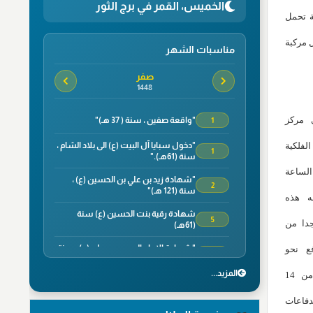
الخميس، القمر في برج الثور
لمركبة الفضائية تحمل
 مركبة
مناسبات الشهر
صفر
1448
 مركز
"واقعة صفين ، سنة ( 37 هـ)"
1
"دخول سبايا آل البيت (ع) الى بلاد الشام ،
فلكية
1
سنة (61هـ)."
م الساعة
"شهادة زيد بن علي بن الحسين (ع) ،
2
سنة (121 هـ)"
جه هذه
شهادة رقية بنت الحسين (ع) سنة
5
جدا من
(61هـ)
"شهادة الامام الحسن بن علي (ع) ، سنة
 نحو
7
(50 هـ)."
المزید...
الحريق الى ما يقرب من 14
"وفاة الصحابي الجليل سلمان الفارسي ،
8
سنة(35هـ)"
فاعات