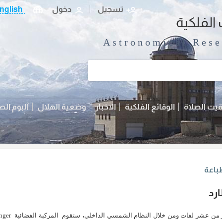
تسجیل
دخول
nglish
الفلکیة
Astronomical Rese
يت الصلاة
الوقائع الفلكية
الاخبار
وضعية الهلال
آلبوم الص
باعة