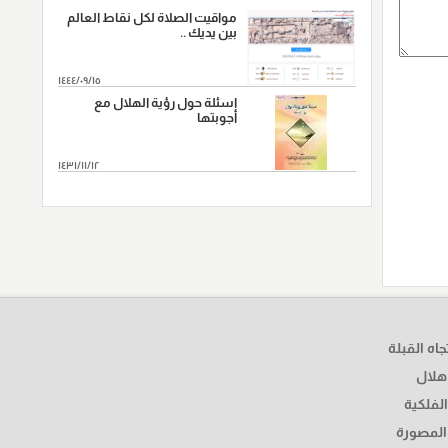
مواقيت الصلاة لكل نقاط العالم
بين يديك ..
١٤٤٤/٠٩/١٥
اسئلة حول رؤية الهلال مع
أجوبتها
١٤٣١/١١/١٢
المزید...
جاه القبلة
هلال
الفلكية
 المصورة