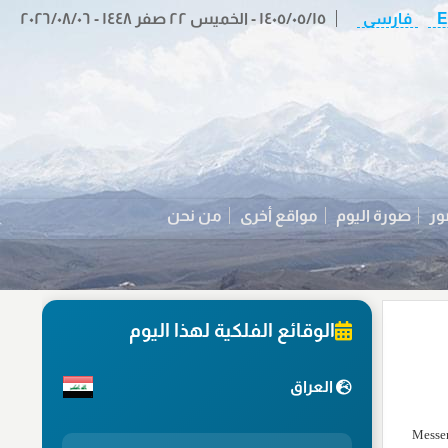
E
فارسی
١٤٠٥/٠٥/١٥ - الخميس ٢٢ صفر ١٤٤٨ - ٢٠٢٦/٠٨/٠٦
ور
صورة اليوم
مواقع أخرى
من نحن
الوقائع الفلكية لهذا اليوم
العراق
بعد أكثر من عشر لفات ومن خلال النظام الشمسي الداخلي، ستقوم المركبة الفضائية Messenger