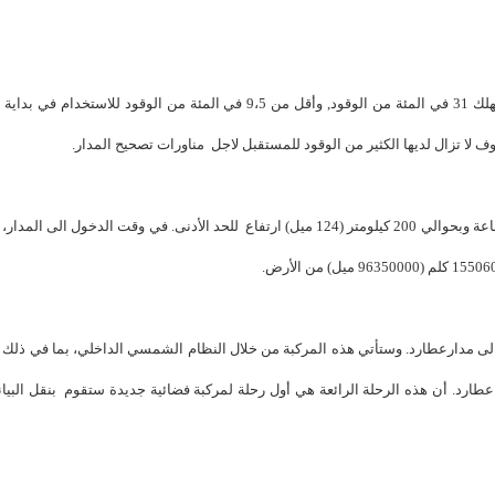
ستقوم المركبة بالتباطؤ بواسطة 862 متر في الثانية (1929 ميل)، وتستهلك 31 في المئة من الوقود, وأقل من 9،5 في المئة من الوقود للاستخ
وف لا تزال لديها الكثير من الوقود للمستقبل لاجل مناورات تصحيح المدار.
وسيستغرق دخول المدار لكوكب عطارد لكوكب زحل الى ما يقارب 12 ساعة وبحوالي 200 كيلومتر (124 ميل) ارتفاع للحد الأدنى. في وقت الدخول 
ة تذهب الى مدارعطارد. وستأتي هذه المركبة من خلال النظام الشمسي الداخلي، بما في ذلك 
طارد. أن هذه الرحلة الرائعة هي أول رحلة لمركبة فضائية جديدة ستقوم بنقل البيا