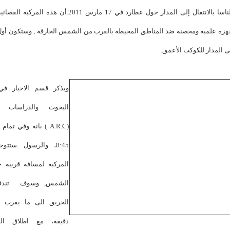
التابعة لناسا بالانتقال إلى المدار حول عطارد في 17 مارس 2011.أن هذه ا
هزة علمية ومحصنة ضد المناطق المحيطة بالقرب من الشمس الحارقة , وستكون أول
ى المدار للكوكب الأعمق.
ويذكر قسم الاخبار في
البحوث والدراسات ال
(A.R.C ) بانه وفي تما
8:45، والرسول .ستتو
المركبة لمسافة قريبة 
الشمس, وسوف تندفع
دقيقة، مع اطلاق الد