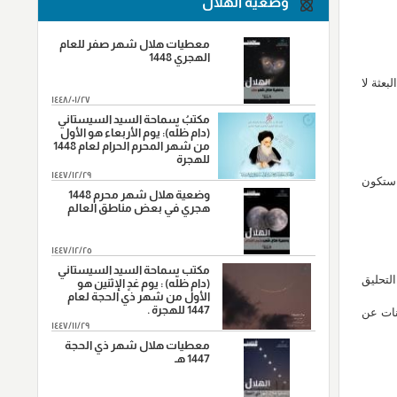
وضعية الهلال
"شهادة الصحابي الجليل عمار بن
9
ياسر،سنة(37هـ) في معركة صفين"
معطيات هلال شهر صفر للعام
"واقعة نهروان ، سنة(38هـ)"
9
الهجري 1448
دام في بداية البعثة لا
"شهادة محمد بن ابي بكر ،سنة(38هـ)"
14
١٤٤٨/٠١/٢٧
"شهادة الامام علي بن موسى الرضا (ع)،
مكتبُ سماحة السيد السيستاني
17
سنة (203 هـ) على رواية"
(دام ظلّه): يوم الأربعاء هو الأول
من شهر المحرم الحرام لعام 1448
للهجرة
"ورود السبايا من آل بيت النبي (ص) أرض
20
كربلاء ، سنة (61هـ)."
١٤٤٧/١٢/٢٩
الى المدار، ستكون
وضعية هلال شهر محرم 1448
"وفاة النبي الاكرم(ص)،سنة (11هـ)"
28
هجري في بعض مناطق العالم
١٤٤٧/١٢/٢٥
مكتب سماحة السيد السيستاني
التحليق
(دام ظلّه) : يوم غدٍ الإثنين هو
الأول من شهر ذي الحجة لعام
1447 للهجرة .
نات عن
١٤٤٧/١١/٢٩
معطيات هلال شهر ذي الحجة
1447 هـ