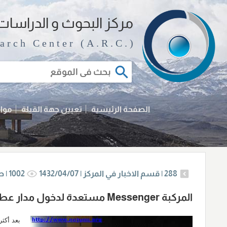
مرکز البحوث و الدراسات 
arch Center (A.R.C.)
الصفحة الرئيسية
تعیین جهة القبلة
مواق
288
|
قسم الاخبار في المركز |
1432/04/07
1002
|
ط
المركبة Messenger مستعدة لدخول مدار عطارد