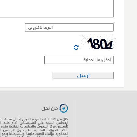
من نحن
كان من اهتمامات المرجع الـديني الأعلى سماحـة آي
العظمى السيد علي السيستاني (دام ظله ال
تأسيس مركزاً للبحوث والدراسات الفلكية يقوم ب
طلاب الحوزات العلمية لما يصبون إليه من ال
المذكورة، وإلقاء الضوء عليها، وتبسيطها بنحو 