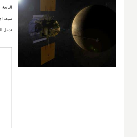
سبعة اج
تدخل ال