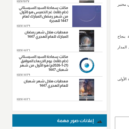
١٤٤٧/١١/٢٧
 مختبر
مكتبُ سماحة السيد السيستاني
(دام ظلّه): غدٍ الخميس هو الأول
من شهر رمضان المبارك لعام
1447 للهجرة
١٤٤٧/٠٨/٢٩
معطيات هلال شهر رمضان
المبارك للعام الهجري 1447
 بنجاح
المدار
١٤٤٧/٠٨/٢٦
مكتبُ سماحة السيد السيستاني
(دام ظلّه): يوم الاربعاء الموافق
(21-1-2026م) هو الأول من شهر
شعبان 1447
١٤٤٧/٠٧/٢٩
الأولى
معطيات هلال شهر شعبان
للعام الهجري 1447
١٤٤٧/٠٧/٢٦
المزید...
إعلانات صور مهمة