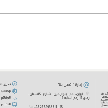
تعيين ات
إدارة "اتصل بنا"
وضعية 
ايران، قم، بلوارأمين، شارع گلستان،
ة الله
وارف)
الوقائع 
زقاق 11 رقم البناية 4
تعليم
أبحاث
التقارير
يَسهل
+98 25 32936311 - 15