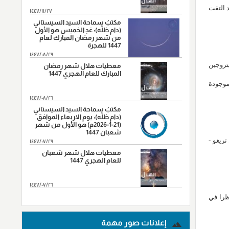
جي قد التقت
١٤٤٧/١١/٢٧
مكتبُ سماحة السيد السيستاني
(دام ظلّه): غدٍ الخميس هو الأول
من شهر رمضان المبارك لعام
1447 للهجرة
١٤٤٧/٠٨/٢٩
تروجين
معطيات هلال شهر رمضان
المبارك للعام الهجري 1447
موجودة
١٤٤٧/٠٨/٢٦
مكتبُ سماحة السيد السيستاني
(دام ظلّه): يوم الاربعاء الموافق
(21-1-2026م) هو الأول من شهر
شعبان 1447
ريغو -
١٤٤٧/٠٧/٢٩
معطيات هلال شهر شعبان
للعام الهجري 1447
١٤٤٧/٠٧/٢٦
المزید...
ظرا في
إعلانات صور مهمة