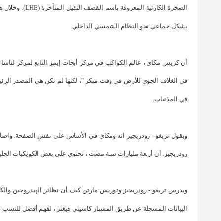
الصخرة الكارثية
بشكل جماعي نحو النظام الشمسي الداخلي.
أن كريس مكاي ، عالم الكواكب في مركز أبحاث إيمز التابع لمركز لناسا 
في الغلاف الجوي للأرض في وقت مبكر "، لكنها لم تكن هي المصدر الرئي
في المذنبات.
ويقول تريغو - رودريجيز انه ومكاي في الأساس على نفس الصفحة. واضاف "
رودريجيز. أن أربعة مليارات سنة مضت ، تحتوي على بعض الكويكبات الجليدي
ويدرس تريغو - رودريجيز وتوريس مارتن كيف أن نظائر الهيدروجين والكرب
البيانات المسجلة عن طريق المسبار كاسيني هيغنز ، لفهم أفضل للنسب النظ