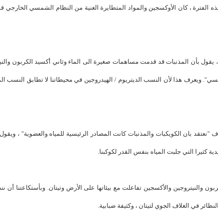
 المعروفة باسم القصف الثقيل المتأخرة (LHB). وخلال هذه الفترة ، كان الأوكسجين والمواد المتطايرة الغنية من النظام الشمسي الخار
، يقول بأن المذنبات قد قدمت مساهمات صغيرة الى الماء وثاني أكسيد الكربون والني
سي". ويعرف هذا لأن النسب الديتريوم / الهيدروجين في محيطاتنا لا تطابق النسب ال
نعتقد بان الكويكبات والمذنبات كانت المصادر الرئيسية للمياه والعضوية" ، ويقول ت
ة كثيرا التي جلبت المياه بنفس القدر لكوكبنا.
ون والنيتروجين والأكسجين تفاعلت مع بيئاتها على الأرض وتيتان. وبأستكاعتنا أن نن
ائر في الغلاف الجوي لتيتان ، وكثيفة ضبابية.