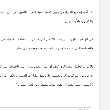
لقد أدى إطلاق الغازات وتجهيز الاصطدامية على العالمين في أنتاج النيت
والكربون والأوكسجين.
في الواقع ، أظهرت تجربة 2007 من قبل مارغريت
والضبابية التي تشجع تكوين جزيئات عضوية معقدة على تيتان.
ولا يزال العلماء يتساءلون كيف ان تيتان يظل قادرا على الحفاظ على ك
الأرض من المركبات التي تستمر على مدى مليارات السنين ، ولكن على ت
30 مليون سنة. يجب أن يكون هناك مصدر ثاني لغاز الميثان ".