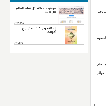
مواقيت الصلاة لكل نقاط العالم
تروجين
بين يديك ..
١٤٤٤/٠٩/١٥
اسئلة حول رؤية الهلال مع
أجوبتها
 العضوية
١٤٣١/١١/١٢
المزید...
ن "على
 حوالي