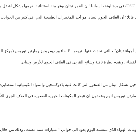
كما يقول السيد جوزيب تريغو ، رودريغيز ، من معهد علوم الفضاء (CSIC - IEEC) في برشلونة ، اسبانيا "ان القمر تيتان يوفر بيئة استثنائية لفهمها بشكل
قائلا "أن الغلاف الجوي لتيتان هو أحد المختبرات الطبيعية التي في كثير من الجوانب 
ومن خلال ورقة بحثية ، "فأن الأدلة على أهمية المذنبات في أصل وتطور أجواء تيتان" ، التي تحدث عنها تريغو - F. خافيير رودريجيز ومارتن
لفضاء ، ويقدم نظرة ثاقبة وشائج القربى في الغلاف الجوي للأرض وتيتان.
 تشكل تيتان من الصخور التي كانت غنية بالاوكسجين والمواد الكيميائية المتطايرة 
دريجيز ومارتن توريس انهم يعتقدون ان تتبخر المكونات الحيوية العضوية في الغلاف الجوي ل
ويذكر قسم الاخبار في مركز البحوث والدراسات الفلكية (A.R.C ) بأن مقومات الهواء الذي نتنفسه اليوم يعود الى حوالي 4 مليارات سنة