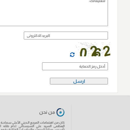
من نحن
كان من اهتمامات المرجع الـديني الأعلى سماحـة آي
العظمى السيد علي السيستاني (دام ظله ال
تأسيس مركزاً للبحوث والدراسات الفلكية يقوم ب