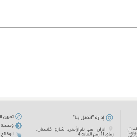
تعيين ات
إدارة "اتصل بنا"
وضعية 
ايران، قم، بلوارأمين، شارع گلستان،
ة الله
وارف)
الوقائع 
زقاق 11 رقم البناية 4
تعليم