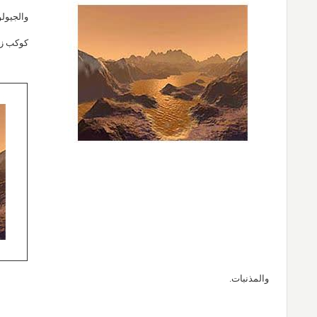
والجيولو
كوكب ز
والمذنبات.