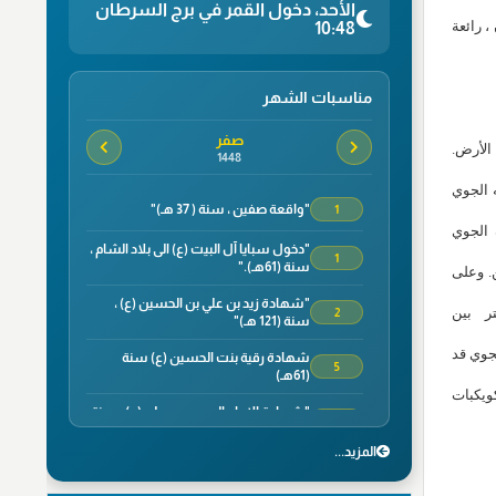
الأحد، دخول القمر في برج السرطان
، رائعة
10:48
مناسبات الشهر
صفر
الأرض.
1448
ه الجوي
"واقعة صفين ، سنة ( 37 هـ)"
1
 الجوي
"دخول سبايا آل البيت (ع) الى بلاد الشام ،
1
سنة (61هـ)."
. وعلى
"شهادة زيد بن علي بن الحسين (ع) ،
800 كيلومتر بين
2
سنة (121 هـ)"
لجوي قد
شهادة رقية بنت الحسين (ع) سنة
5
(61هـ)
ويكبات
"شهادة الامام الحسن بن علي (ع) ، سنة
7
(50 هـ)."
المزید...
"وفاة الصحابي الجليل سلمان الفارسي ،
8
سنة(35هـ)"