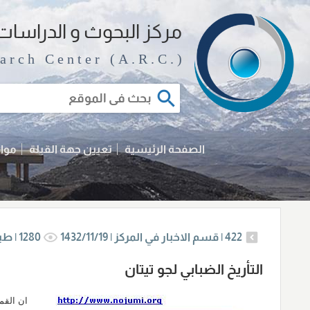
مرکز البحوث و الدراسات 
arch Center (A.R.C.)
الصفحة الرئيسية
تعیین جهة القبلة
مواق
422
|
قسم الاخبار في المركز |
1432/11/19
1280
|
طبا
التأريخ الضبابي لجو تيتان
ان القم