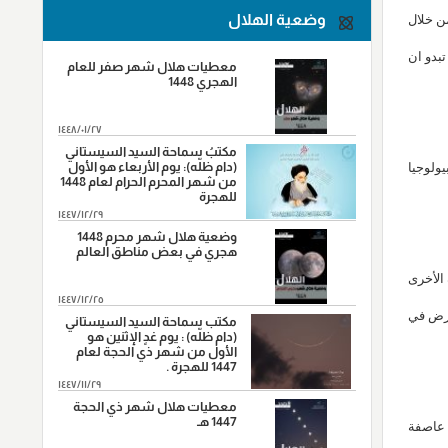
وضعية الهلال
 افضل من خلال
"شهادة الصحابي الجليل عمار بن
9
ياسر،سنة(37هـ) في معركة صفين"
تبدو ان
معطيات هلال شهر صفر للعام
"واقعة نهروان ، سنة(38هـ)"
9
الهجري 1448
"شهادة محمد بن ابي بكر ،سنة(38هـ)"
14
١٤٤٨/٠١/٢٧
"شهادة الامام علي بن موسى الرضا (ع)،
مكتبُ سماحة السيد السيستاني
17
سنة (203 هـ) على رواية"
(دام ظلّه): يوم الأربعاء هو الأول
 توريس (مركز البيولوجيا
من شهر المحرم الحرام لعام 1448
للهجرة
"ورود السبايا من آل بيت النبي (ص) أرض
20
كربلاء ، سنة (61هـ)."
١٤٤٧/١٢/٢٩
وضعية هلال شهر محرم 1448
"وفاة النبي الاكرم(ص)،سنة (11هـ)"
28
هجري في بعض مناطق العالم
الأخرى
١٤٤٧/١٢/٢٥
لأرض في
مكتب سماحة السيد السيستاني
(دام ظلّه) : يوم غدٍ الإثنين هو
الأول من شهر ذي الحجة لعام
1447 للهجرة .
١٤٤٧/١١/٢٩
معطيات هلال شهر ذي الحجة
1447 هـ
 مضت ، وذلك من خلال عاصفة