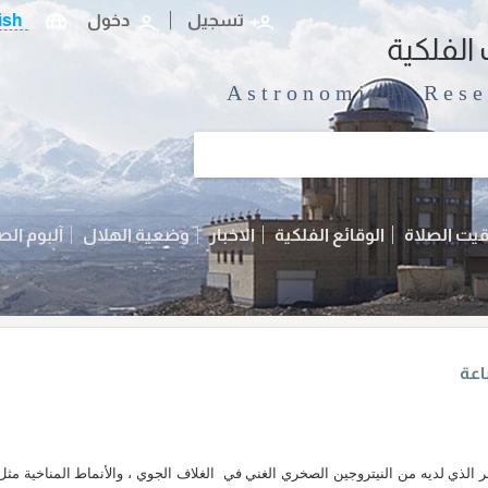
تسجیل
دخول
ish
الفلکیة
Astronomical Rese
يت الصلاة
الوقائع الفلكية
الاخبار
وضعية الهلال
آلبوم الص
عة
ر الذي لديه من النيتروجين الصخري الغني في الغلاف الجوي ، والأنماط المناخية مثل