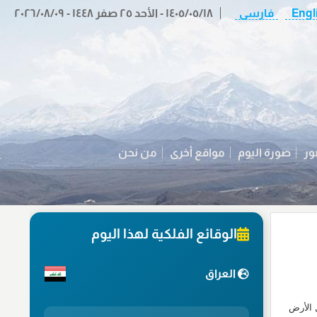
Engl
فارسی
١٤٠٥/٠٥/١٨ - الأحد ٢٥ صفر ١٤٤٨ - ٢٠٢٦/٠٨/٠٩
ور
صورة اليوم
مواقع أخرى
من نحن
الوقائع الفلكية لهذا اليوم
العراق
 الأرض