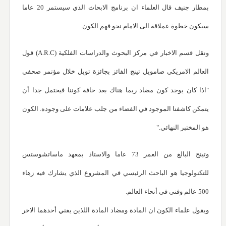
بمطار جنيف قال العلماء ان برنامج الابحاث الذي سيستمر 20 عاما
سيكون خطوة عملاقة الى الامام نحو فهم الكون.
ونقل قسم الاخبار في مركز البحوث والدراسات الفلكية (A.R.C) قول
العالم الامريكي صامويل تينج الفائز بجائزة توبل خلال مؤتمر صحفي
"اذا كان يوجد كون مضاد ربما هناك بعد حافة كوننا فيحتمل جدا أن
يتمكن كاشفنا الموجود في الفضاء من جلب علامات على وجوده. الكون
هو المختبر النهائي."
وتينج البالغ من العمر 73 عاما والاستاذ بمعهد ماساتشوستس
للتكنولوجيا هو الباحث الرئيسي في المشروع الذي يشارك فيه زهاء
500 عالم وفني في أنحاء العالم.
ويقول علماء الكون ان المادة ومضاد المادة اللذين يفني أحدهما الاخر