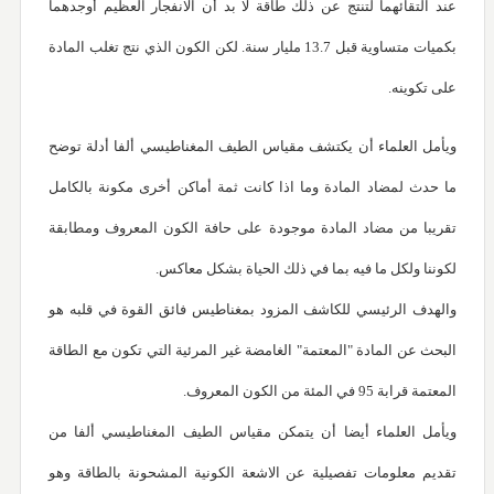
عند التقائهما لتنتج عن ذلك طاقة لا بد أن الانفجار العظيم أوجدهما
بكميات متساوية قبل 13.7 مليار سنة. لكن الكون الذي نتج تغلب المادة
على تكوينه.
ويأمل العلماء أن يكتشف مقياس الطيف المغناطيسي ألفا أدلة توضح
ما حدث لمضاد المادة وما اذا كانت ثمة أماكن أخرى مكونة بالكامل
تقريبا من مضاد المادة موجودة على حافة الكون المعروف ومطابقة
لكوننا ولكل ما فيه بما في ذلك الحياة بشكل معاكس.
والهدف الرئيسي للكاشف المزود بمغناطيس فائق القوة في قلبه هو
البحث عن المادة "المعتمة" الغامضة غير المرئية التي تكون مع الطاقة
المعتمة قرابة 95 في المئة من الكون المعروف.
ويأمل العلماء أيضا أن يتمكن مقياس الطيف المغناطيسي ألفا من
تقديم معلومات تفصيلية عن الاشعة الكونية المشحونة بالطاقة وهو