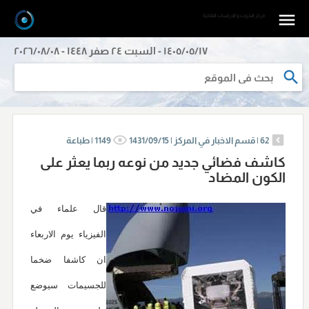
مرکز البحوث و الدراسات الفلکیة
١٤٠٥/٠٥/١٧ - السبت ٢٤ صفر ١٤٤٨ - ٢٠٢٦/٠٨/٠٨
62
|
قسم الاخبار في المركز |
1431/09/15
1149
|
طباعة
كاشف فضائي جديد من نوعه ربما يعثر على
الكون المضاد
قال علماء في
الفيزياء يوم الاربعاء
ان كاشفا ضخما
للجسيمات سيوضع