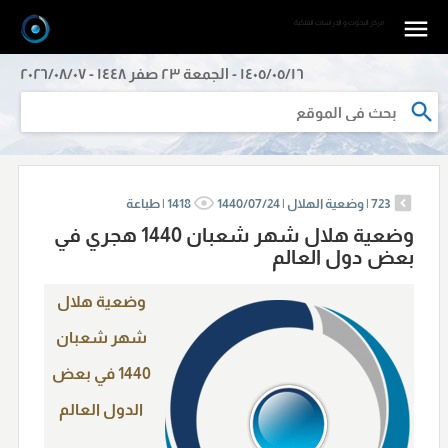
مرکز البحوث و الدراسات الفلکیة
١٤٠٥/٠٥/١٦ - الجمعة ٢٣ صفر ١٤٤٨ - ٢٠٢٦/٠٨/٠٧
723
|
وضعية الهلال |
1440/07/24
1418
|
طباعة
وضعية هلال شهر شعبان 1440 هجري في
بعض دول العالم
وضعية هلال
شهر شعبان
1440 في بعض
الدول العالم