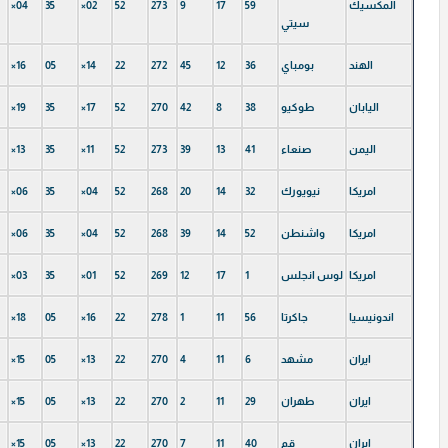
المكسيك
59
17
9
273
52
×02
35
×04
سيتي
الهند
بومباي
36
12
45
272
22
×14
05
×16
اليابان
طوكيو
38
8
42
270
52
×17
35
×19
الیمن
صنعاء
41
13
39
273
52
×11
35
×13
امریكا
نیویورك
32
14
20
268
52
×04
35
×06
امریكا
واشنطن
52
14
39
268
52
×04
35
×06
امریكا
لوس انجلس
1
17
12
269
52
×01
35
×03
اندونیسیا
جاكرتا
56
11
1
278
22
×16
05
×18
ايران
مشهد
6
11
4
270
22
×13
05
×15
ايران
طهران
29
11
2
270
22
×13
05
×15
ايران
قم
40
11
7
270
22
×13
05
×15