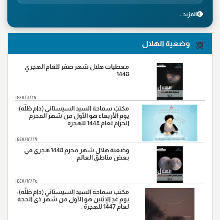
"وفاة الصحابي الجليل سلمان الفارسي ، سنة(35هـ)"
8
المزید...
"شهادة الصحابي الجليل عمار بن ياسر،سنة(37هـ) في
9
معركة صفين"
وضعية الهلال
"واقعة نهروان ، سنة(38هـ)"
9
"شهادة محمد بن ابي بكر ،سنة(38هـ)"
14
معطيات هلال شهر صفر للعام الهجري
1448
"شهادة الامام علي بن موسى الرضا (ع)، سنة (203 هـ) على
17
رواية"
١٤٤٨/٠١/٢٧
"ورود السبايا من آل بيت النبي (ص) أرض كربلاء ، سنة
مكتبُ سماحة السيد السيستاني (دام ظلّه):
20
(61هـ)."
يوم الأربعاء هو الأول من شهر المحرم
الحرام لعام 1448 للهجرة
"وفاة النبي الاكرم(ص)،سنة (11هـ)"
28
١٤٤٧/١٢/٢٩
وضعية هلال شهر محرم 1448 هجري في
بعض مناطق العالم
١٤٤٧/١٢/٢٥
مكتب سماحة السيد السيستاني (دام ظلّه) :
يوم غدٍ الإثنين هو الأول من شهر ذي الحجة
لعام 1447 للهجرة .