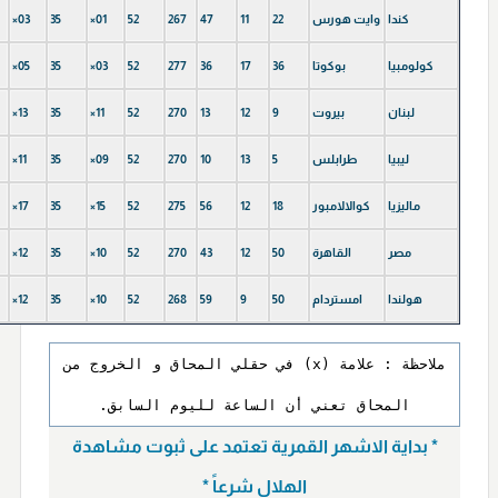
كندا
وایت هورس
22
11
47
267
52
×01
35
×03
كولومبيا
بوكوتا
36
17
36
277
52
×03
35
×05
لبنان
بیروت
9
12
13
270
52
×11
35
×13
لیبیا
طرابلس
5
13
10
270
52
×09
35
×11
ماليزيا
كوالالامبور
18
12
56
275
52
×15
35
×17
مصر
القاهرة
50
12
43
270
52
×10
35
×12
هولندا
امستردام
50
9
59
268
52
×10
35
×12
ملاحظة : علامة (x) في حقلي المحاق و الخروج من
المحاق تعني أن الساعة لليوم السابق.
* بداية الاشهر القمرية تعتمد على ثبوت مشاهدة
الهلال شرعاً *