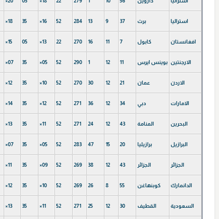
استرالیا
داروین
56
10
1
279
22
×18
05
×20
استرالیا
برث
37
9
13
284
52
×16
35
×18
افغانستان
كابول
7
11
16
270
22
×13
05
×15
الارجنتين
بوينس ايرس
11
12
1
290
52
×05
35
×07
الاردن
عمان
21
12
30
270
52
×10
35
×12
الامارات
دبي
34
12
36
271
52
×12
35
×14
البحرين
المنامة
43
12
24
271
52
×11
35
×13
البرازيل
برازيليا
20
15
47
283
52
×05
35
×07
الجزائر
الجزائر
43
12
38
269
52
×09
35
×11
الدانمارك
كوبنهاغن
55
8
26
269
52
×10
35
×12
السعودية
القطیف
30
12
25
271
52
×11
35
×13