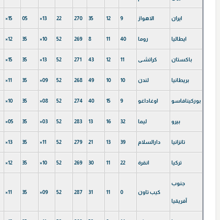
ايران
الاهواز
9
12
35
270
22
×13
05
×15
ایطالیا
روما
40
11
8
269
52
×10
35
×12
باكستان
كراتشـى
11
12
43
271
52
×13
35
×15
بریطانیا
لندن
10
10
49
268
52
×09
35
×11
بوركینافاسو
اوغاداغو
9
15
40
274
52
×08
35
×10
بيرو
ليما
32
16
13
283
52
×03
35
×05
تانزانیا
دارالسلام
39
13
21
279
52
×11
35
×13
تركيا
انقرة
22
11
30
269
52
×10
35
×12
جنوب
كيب تاون
0
11
31
287
52
×09
35
×11
آفريقيا