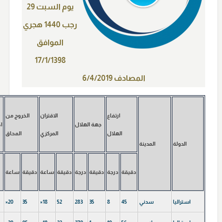
يوم السبت 29
رجب 1440 هجري
الموافق
17/1/1398
المصادف 6/4/2019
ارتفاع
الاقتران
الخروج من
جهة الهلال
ا
الهلال
المركزي
المحاق
الدولة
المدينة
دقيقة
درجة
دقيقة
درجة
دقيقة
ساعة
دقيقة
ساعة
استرالیا
سدني
45
8
35
283
52
×18
35
×20