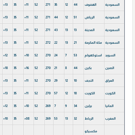
السعودية
الهفوف
44
12
35
271
52
×11
35
×13
السعودية
الریاض
51
12
44
271
52
×11
35
×13
السعودية
المدينة
13
13
43
271
52
×11
35
×13
السعودية
مكة المکرمة
21
13
22
272
52
×11
35
×13
السويد
استوكهولم
53
7
24
270
52
×10
35
×12
الصين
بكين
44
8
21
270
52
×16
35
×18
العراق
النجف
10
12
29
270
52
×11
35
×13
الكویت
الكویت
18
12
57
270
52
×11
35
×13
المانیا
برلین
34
9
7
269
52
×10
35
×12
المغرب
الرباط
32
13
53
269
52
×08
35
×10
مكسيكو