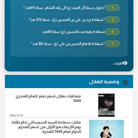
"دخول سبايا آل البيت (ع) الى بلاد الشام ، سنة (61هـ)."
1
"شهادة زيد بن علي بن الحسين (ع) ، سنة (121 هـ)"
2
شهادة رقية بنت الحسين (ع) سنة (61هـ)
5
"شهادة الامام الحسن بن علي (ع) ، سنة (50 هـ)."
7
"وفاة الصحابي الجليل سلمان الفارسي ، سنة(35هـ)"
8
المزید...
"شهادة الصحابي الجليل عمار بن ياسر،سنة(37هـ) في
9
معركة صفين"
وضعية الهلال
"واقعة نهروان ، سنة(38هـ)"
9
"شهادة محمد بن ابي بكر ،سنة(38هـ)"
14
معطيات هلال شهر صفر للعام الهجري
1448
"شهادة الامام علي بن موسى الرضا (ع)، سنة (203 هـ) على
17
رواية"
١٤٤٨/٠١/٢٧
"ورود السبايا من آل بيت النبي (ص) أرض كربلاء ، سنة
مكتبُ سماحة السيد السيستاني (دام ظلّه):
20
(61هـ)."
يوم الأربعاء هو الأول من شهر المحرم
الحرام لعام 1448 للهجرة
"وفاة النبي الاكرم(ص)،سنة (11هـ)"
28