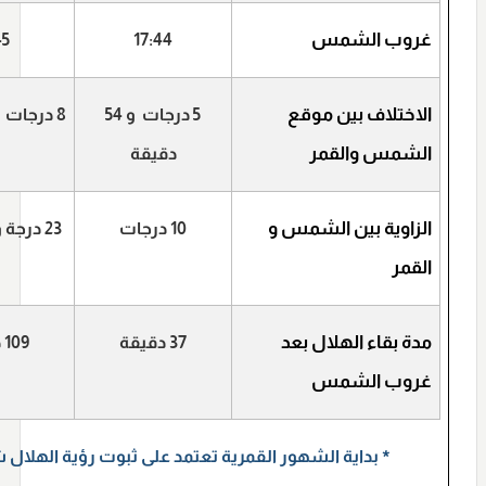
غروب الشمس
45
17:44
الاختلاف بين موقع
5
درجات
و 54
8
درجات
الشمس والقمر
دقيقة
الزاویة بین الشمس و
10 درجات
23 درجة و 36 دقيقة
القمر
مدة بقاء الهلال بعد
37
دقيقة
109
د
غروب الشمس
٭
بداية الشهور القمرية تعتمد علی ثبوت رؤية الهلال ش