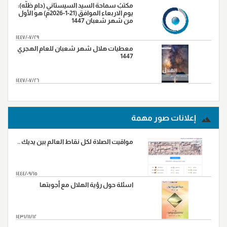
مكتبُ سماحة السيد السيستاني (دام ظلّه):
يوم الاربعاء الموافق (21-1-2026م) هو الأول
من شهر شعبان 1447
١٤٤٧/٠٧/٢٩
معطيات هلال شهر شعبان للعام الهجري
1447
١٤٤٧/٠٧/٢٦
المزید...
إعلانات صور مهمة
مواقيت الصلاة لكل نقاط العالم بين يديك ..
١٤٤٤/٠٩/١٥
اسئلة حول رؤية الهلال مع أجوبتها
١٤٣١/١١/١٢