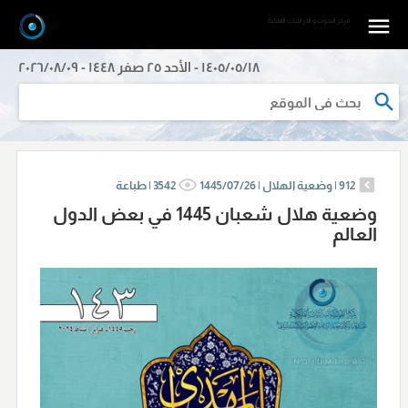
مرکز البحوث و الدراسات الفلکیة
١٤٠٥/٠٥/١٨ - الأحد ٢٥ صفر ١٤٤٨ - ٢٠٢٦/٠٨/٠٩
912
|
وضعية الهلال |
1445/07/26
3542
|
طباعة
وضعية هلال شعبان 1445 في بعض الدول
العالم