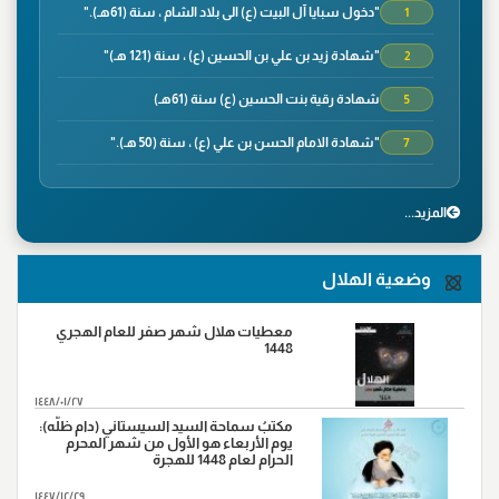
"دخول سبايا آل البيت (ع) الى بلاد الشام ، سنة (61هـ)."
1
"شهادة زيد بن علي بن الحسين (ع) ، سنة (121 هـ)"
2
شهادة رقية بنت الحسين (ع) سنة (61هـ)
5
"شهادة الامام الحسن بن علي (ع) ، سنة (50 هـ)."
7
"وفاة الصحابي الجليل سلمان الفارسي ، سنة(35هـ)"
8
المزید...
"شهادة الصحابي الجليل عمار بن ياسر،سنة(37هـ) في
9
معركة صفين"
وضعية الهلال
"واقعة نهروان ، سنة(38هـ)"
9
"شهادة محمد بن ابي بكر ،سنة(38هـ)"
14
معطيات هلال شهر صفر للعام الهجري
1448
"شهادة الامام علي بن موسى الرضا (ع)، سنة (203 هـ) على
17
رواية"
١٤٤٨/٠١/٢٧
"ورود السبايا من آل بيت النبي (ص) أرض كربلاء ، سنة
مكتبُ سماحة السيد السيستاني (دام ظلّه):
20
(61هـ)."
يوم الأربعاء هو الأول من شهر المحرم
الحرام لعام 1448 للهجرة
"وفاة النبي الاكرم(ص)،سنة (11هـ)"
28
١٤٤٧/١٢/٢٩