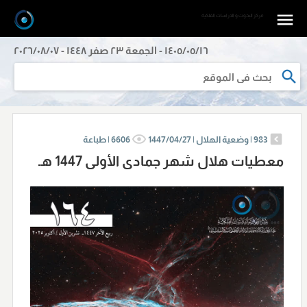
مرکز البحوث و الدراسات الفلکیة
١٤٠٥/٠٥/١٦ - الجمعة ٢٣ صفر ١٤٤٨ - ٢٠٢٦/٠٨/٠٧
983
|
وضعية الهلال |
1447/04/27
6606
|
طباعة
معطيات هلال شهر جمادى الأولى 1447 هـ