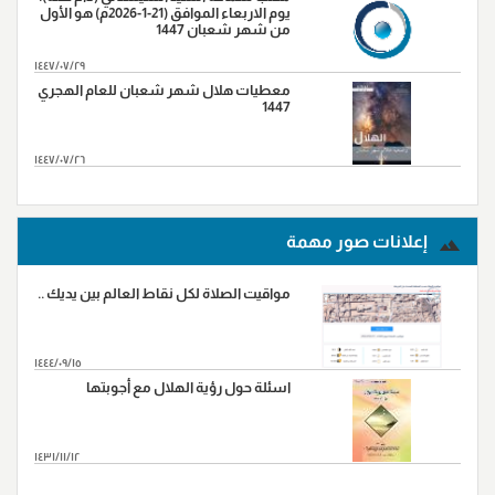
يوم الاربعاء الموافق (21-1-2026م) هو الأول
من شهر شعبان 1447
١٤٤٧/٠٧/٢٩
معطيات هلال شهر شعبان للعام الهجري
1447
١٤٤٧/٠٧/٢٦
المزید...
إعلانات صور مهمة
مواقيت الصلاة لكل نقاط العالم بين يديك ..
١٤٤٤/٠٩/١٥
اسئلة حول رؤية الهلال مع أجوبتها
١٤٣١/١١/١٢
المزید...