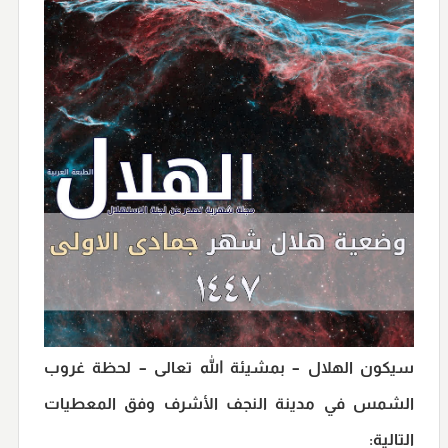
سيكون الهلال – بمشيئة الله تعالى – لحظة غروب
الشمس في
مدينة النجف الأشرف
وفق المعطيات
التالية: