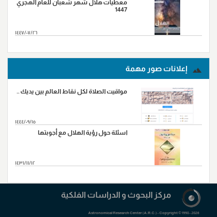
معطيات هلال شهر شعبان للعام الهجري
1447
١٤٤٧/٠٧/٢٦
المزید...
إعلانات صور مهمة
مواقيت الصلاة لكل نقاط العالم بين يديك ..
١٤٤٤/٠٩/١٥
اسئلة حول رؤية الهلال مع أجوبتها
١٤٣١/١١/١٢
المزید...
مرکز البحوث و الدراسات الفلکیة
Astronomical Research Center (A.R.C.) - Copyright © 1998 - 2026