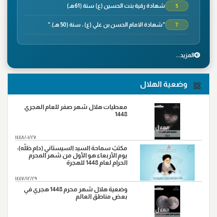
شهادة رقية بنت الحسين (ع) سنة (61هـ)
5
"شهادة الامام الحسن بن علي (ع) ، سنة (50 هـ)."
7
"وفاة الصحابي الجليل سلمان الفارسي ، سنة(35هـ)"
8
المزید...
"شهادة الصحابي الجليل عمار بن ياسر،سنة(37هـ) في
9
معركة صفين"
وضعية الهلال
"واقعة نهروان ، سنة(38هـ)"
9
"شهادة محمد بن ابي بكر ،سنة(38هـ)"
14
معطيات هلال شهر صفر للعام الهجري
1448
"شهادة الامام علي بن موسى الرضا (ع)، سنة (203 هـ) على
17
رواية"
١٤٤٨/٠١/٢٧
"ورود السبايا من آل بيت النبي (ص) أرض كربلاء ، سنة
مكتبُ سماحة السيد السيستاني (دام ظلّه):
20
(61هـ)."
يوم الأربعاء هو الأول من شهر المحرم
الحرام لعام 1448 للهجرة
"وفاة النبي الاكرم(ص)،سنة (11هـ)"
28
١٤٤٧/١٢/٢٩
وضعية هلال شهر محرم 1448 هجري في
بعض مناطق العالم