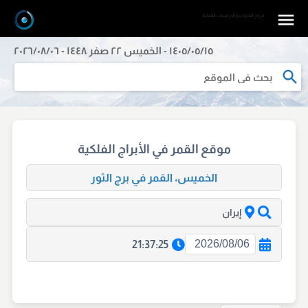
مرکز البحوث و الدراسات الفلکیة
١٤٠٥/٠٥/١٥ - الخميس ٢٢ صفر ١٤٤٨ - ٢٠٢٦/٠٨/٠٦
موقع القمر في الأبراج الفلكية
الخميس، القمر في برج الثور
إيران
21:37:25