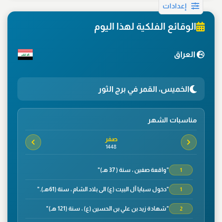
إعدادات
الوقائع الفلكية لهذا اليوم
العراق
الخميس، القمر في برج الثور
مناسبات الشهر
صفر
1448
"واقعة صفين ، سنة ( 37 هـ)"
1
"دخول سبايا آل البيت (ع) الى بلاد الشام ، سنة (61هـ)."
1
"شهادة زيد بن علي بن الحسين (ع) ، سنة (121 هـ)"
2