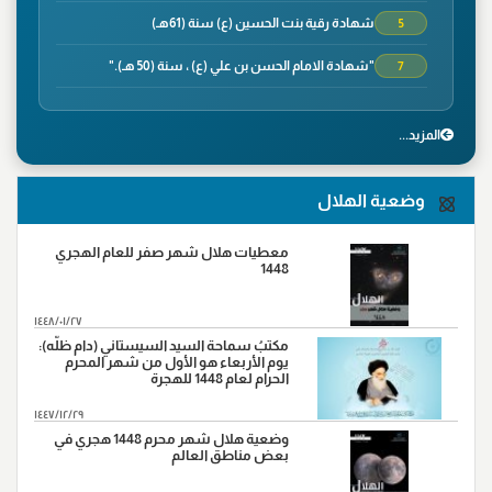
شهادة رقية بنت الحسين (ع) سنة (61هـ)
5
"شهادة الامام الحسن بن علي (ع) ، سنة (50 هـ)."
7
"وفاة الصحابي الجليل سلمان الفارسي ، سنة(35هـ)"
8
المزید...
"شهادة الصحابي الجليل عمار بن ياسر،سنة(37هـ) في
9
معركة صفين"
وضعية الهلال
"واقعة نهروان ، سنة(38هـ)"
9
"شهادة محمد بن ابي بكر ،سنة(38هـ)"
14
معطيات هلال شهر صفر للعام الهجري
1448
"شهادة الامام علي بن موسى الرضا (ع)، سنة (203 هـ) على
17
رواية"
١٤٤٨/٠١/٢٧
"ورود السبايا من آل بيت النبي (ص) أرض كربلاء ، سنة
مكتبُ سماحة السيد السيستاني (دام ظلّه):
20
(61هـ)."
يوم الأربعاء هو الأول من شهر المحرم
الحرام لعام 1448 للهجرة
"وفاة النبي الاكرم(ص)،سنة (11هـ)"
28
١٤٤٧/١٢/٢٩
وضعية هلال شهر محرم 1448 هجري في
بعض مناطق العالم