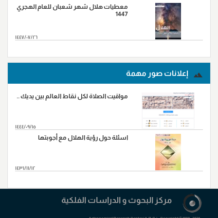
معطيات هلال شهر شعبان للعام الهجري
1447
١٤٤٧/٠٧/٢٦
المزید...
إعلانات صور مهمة
مواقيت الصلاة لكل نقاط العالم بين يديك ..
١٤٤٤/٠٩/١٥
اسئلة حول رؤية الهلال مع أجوبتها
١٤٣١/١١/١٢
المزید...
مرکز البحوث و الدراسات الفلکیة