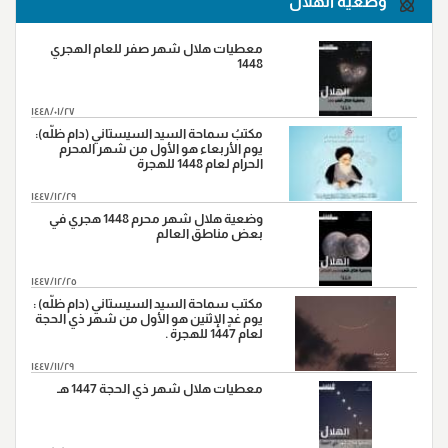
وضعية الهلال
"واقعة نهروان ، سنة(38هـ)"
9
"شهادة محمد بن ابي بكر ،سنة(38هـ)"
14
معطيات هلال شهر صفر للعام الهجري
1448
"شهادة الامام علي بن موسى الرضا (ع)، سنة (203 هـ) على
17
رواية"
١٤٤٨/٠١/٢٧
"ورود السبايا من آل بيت النبي (ص) أرض كربلاء ، سنة
مكتبُ سماحة السيد السيستاني (دام ظلّه):
20
(61هـ)."
يوم الأربعاء هو الأول من شهر المحرم
الحرام لعام 1448 للهجرة
"وفاة النبي الاكرم(ص)،سنة (11هـ)"
28
١٤٤٧/١٢/٢٩
وضعية هلال شهر محرم 1448 هجري في
بعض مناطق العالم
١٤٤٧/١٢/٢٥
مكتب سماحة السيد السيستاني (دام ظلّه) :
يوم غدٍ الإثنين هو الأول من شهر ذي الحجة
لعام 1447 للهجرة .
١٤٤٧/١١/٢٩
معطيات هلال شهر ذي الحجة 1447 هـ