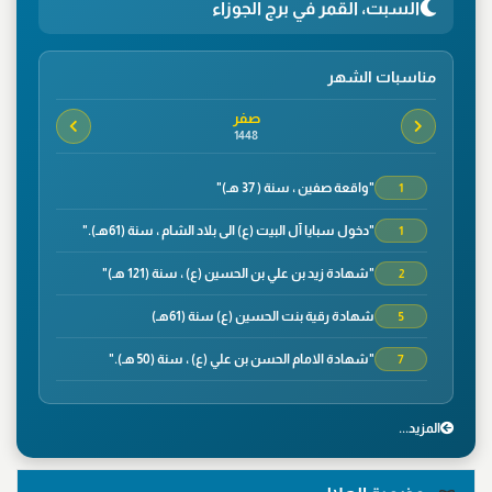
السبت، القمر في برج الجوزاء
مناسبات الشهر
صفر
1448
"واقعة صفين ، سنة ( 37 هـ)"
1
"دخول سبايا آل البيت (ع) الى بلاد الشام ، سنة (61هـ)."
1
"شهادة زيد بن علي بن الحسين (ع) ، سنة (121 هـ)"
2
شهادة رقية بنت الحسين (ع) سنة (61هـ)
5
"شهادة الامام الحسن بن علي (ع) ، سنة (50 هـ)."
7
"وفاة الصحابي الجليل سلمان الفارسي ، سنة(35هـ)"
8
المزید...
"شهادة الصحابي الجليل عمار بن ياسر،سنة(37هـ) في
9
معركة صفين"