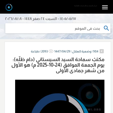
مرکز البحوث و الدراسات الفلکیة
١٤٠٥/٠٥/١٧ - السبت ٢٤ صفر ١٤٤٨ - ٢٠٢٦/٠٨/٠٨
984
|
وضعية الهلال |
1447/04/29
2093
|
طباعة
مكتبُ سماحة السيد السيستاني (دام ظلّه):
يوم الجمعة الموافق (24-10-2025 م) هو الأول
من شهر جمادى الأولى