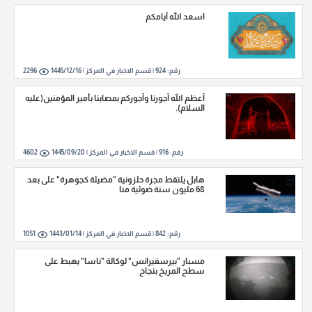
اسعد الله أيامكم
رقم:
924
|
قسم الاخبار في المركز |
1445/12/16
2296
أعظم الله أجورنا وأجوركم بمصابنا بأمير المؤمنين(عليه
السلام).
رقم:
916
|
قسم الاخبار في المركز |
1445/09/20
4602
هابل يلتقط مجرة حلزونية "مضيئة كجوهرة" على بعد
68 مليون سنة ضوئية منا
رقم:
842
|
قسم الاخبار في المركز |
1443/01/14
1051
مسبار "بيرسفيرانس" لوكالة "ناسا" يهبط على
سطح المريخ بنجاح