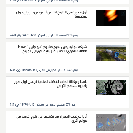
رقم:
982
|
قسم الاخبار في المركز |
1447/04/23
2236
أول صورة في التاريخ لثقبين أسودين يدوران حول
بعضهما
رقم:
981
|
قسم الاخبار في المركز |
1447/04/18
2420
شركة بلو أوريجين تُخرج صاروخ "نيو جلين" (New
Glenn) القوي للاختبار قبل الإطلاق إلى المريخ
رقم:
980
|
قسم الاخبار في المركز |
1447/04/16
1239
ناسا و وكالة أبحاث الفضاء الهندية ترسل أول صور
رادارية لسطح الأرض
رقم:
979
|
قسم الاخبار في المركز |
1447/04/12
787
أدوات تحت الحمراء قد تكشف عن ثلوج غريبة في
عوالم أخرى