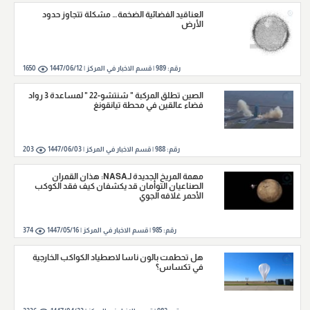
العناقيد الفضائية الضخمة… مشكلة تتجاوز حدود
الأرض
رقم:
989
|
قسم الاخبار في المركز |
1447/06/12
1650
الصين تطلق المركبة " شنتشو-22 " لمساعدة 3 رواد
فضاء عالقين في محطة تيانقونغ
رقم:
988
|
قسم الاخبار في المركز |
1447/06/03
203
مهمة المريخ الجديدة لـNASA: هذان القمران
الصناعيان التوأمان قد يكشفان كيف فقد الكوكب
الأحمر غلافه الجوي
رقم:
985
|
قسم الاخبار في المركز |
1447/05/16
374
هل تحطمت بالون ناسا لاصطياد الكواكب الخارجية
في تكساس؟