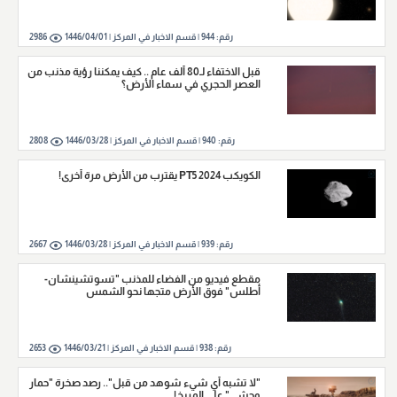
رقم:
944
|
قسم الاخبار في المركز |
1446/04/01
2986
قبل الاختفاء لـ80 ألف عام .. كيف يمكننا رؤية مذنب من
العصر الحجري في سماء الأرض؟
رقم:
940
|
قسم الاخبار في المركز |
1446/03/28
2808
الكويكب 2024 PT5 يقترب من الأرض مرة أخرى!
رقم:
939
|
قسم الاخبار في المركز |
1446/03/28
2667
مقطع فيديو من الفضاء للمذنب "تسوتشينشان-
أطلس" فوق الأرض متجها نحو الشمس
رقم:
938
|
قسم الاخبار في المركز |
1446/03/21
2653
"لا تشبه أي شيء شوهد من قبل".. رصد صخرة "حمار
وحشي" على المريخ!