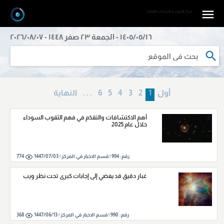
مرکز البحوث و الدراسات الفلکیة
١٤٠٥/٠٥/١٦ - الجمعة ٢٣ صفر ١٤٤٨ - ٢٠٢٦/٠٨/٠٧
أول
1
2
3
4
5
6
. . .
النهایة
أهم الاكتشافات والتقدّم في فهم الثقوب السوداء
خلال عام 2025
رقم:
994
|
قسم الاخبار في المركز |
1447/07/03
774
غبار دقيق قد يفضي إلى إجابات كبرى تحت نظر ويب
رقم:
990
|
قسم الاخبار في المركز |
1447/06/13
368