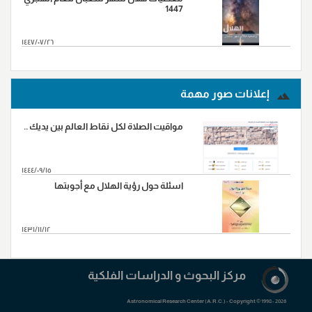
1447
١٤٤٧/٠٧/٢٦
المزید...
إعلانات صور مهمة
مواقيت الصلاة لكل نقاط العالم بين يديك ..
١٤٤٤/٠٩/١٥
اسئلة حول رؤية الهلال مع أجوبتها
١٤٣١/١١/١٢
المزید...
مرکز البحوث و الدراسات الفلکیة
Astronomical Research Center (A.R.C.) - Copyright © 1998 - 2026