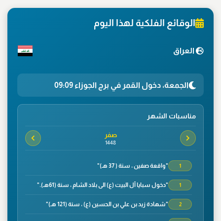
الوقائع الفلكية لهذا اليوم
العراق
الجمعة، دخول القمر في برج الجوزاء 09:09
مناسبات الشهر
صفر
1448
"واقعة صفين ، سنة ( 37 هـ)"
1
"دخول سبايا آل البيت (ع) الى بلاد الشام ، سنة (61هـ)."
1
"شهادة زيد بن علي بن الحسين (ع) ، سنة (121 هـ)"
2