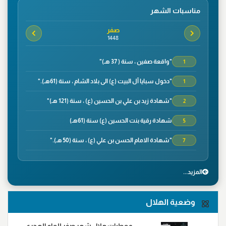
مناسبات الشهر
صفر
1448
"واقعة صفين ، سنة ( 37 هـ)"
1
"دخول سبايا آل البيت (ع) الى بلاد الشام ، سنة (61هـ)."
1
"شهادة زيد بن علي بن الحسين (ع) ، سنة (121 هـ)"
2
شهادة رقية بنت الحسين (ع) سنة (61هـ)
5
"شهادة الامام الحسن بن علي (ع) ، سنة (50 هـ)."
7
"وفاة الصحابي الجليل سلمان الفارسي ، سنة(35هـ)"
8
المزید...
"شهادة الصحابي الجليل عمار بن ياسر،سنة(37هـ) في
9
معركة صفين"
وضعية الهلال
"واقعة نهروان ، سنة(38هـ)"
9
"شهادة محمد بن ابي بكر ،سنة(38هـ)"
14
معطيات هلال شهر صفر للعام الهجري