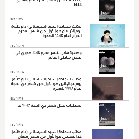
1448
"شهادة الامام علي بن موسى الرضا (ع)، سنة (203 هـ) على
17
رواية"
١٤٤٨/٠١/٢٧
"ورود السبايا من آل بيت النبي (ص) أرض كربلاء ، سنة
مكتبُ سماحة السيد السيستاني (دام ظلّه):
20
(61هـ)."
يوم الأربعاء هو الأول من شهر المحرم
الحرام لعام 1448 للهجرة
"وفاة النبي الاكرم(ص)،سنة (11هـ)"
28
١٤٤٧/١٢/٢٩
وضعية هلال شهر محرم 1448 هجري في
بعض مناطق العالم
١٤٤٧/١٢/٢٥
مكتب سماحة السيد السيستاني (دام ظلّه) :
يوم غدٍ الإثنين هو الأول من شهر ذي الحجة
لعام 1447 للهجرة .
١٤٤٧/١١/٢٩
معطيات هلال شهر ذي الحجة 1447 هـ
١٤٤٧/١١/٢٧
مكتبُ سماحة السيد السيستاني (دام ظلّه):
غدٍ الخميس هو الأول من شهر رمضان