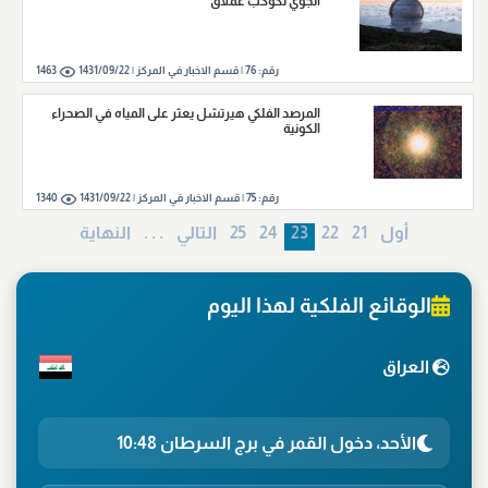
الجوي لكوكب عملاق
رقم:
76
|
قسم الاخبار في المركز |
1431/09/22
1463
المرصد الفلكي هيرتشل يعثر على المياه في الصحراء
الكونية
رقم:
75
|
قسم الاخبار في المركز |
1431/09/22
1340
أول
21
22
23
24
25
التالي
. . .
النهایة
الوقائع الفلكية لهذا اليوم
العراق
الأحد، دخول القمر في برج السرطان 10:48