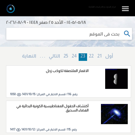
مرکز البحوث و الدراسات الفلکیة
١٤٠٥/٠٥/١٨ - الأحد ٢٥ صفر ١٤٤٨ - ٢٠٢٦/٠٨/٠٩
أول
21
22
23
24
25
التالي
. . .
النهایة
الاقمار الملتصقة لكوكب زحل
رقم:
116
|
قسم الاخبار في المركز |
1431/10/15
1050
أكتشاف الحقول المغناطيسية الكونية البدائية في
الفضاء السحيق
رقم:
115
|
قسم الاخبار في المركز |
1431/10/12
1417