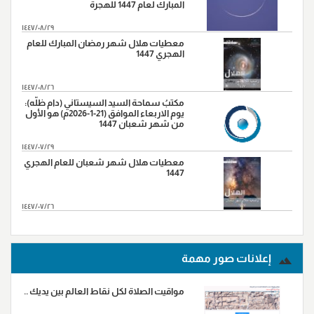
المبارك لعام 1447 للهجرة
١٤٤٧/٠٨/٢٩
معطيات هلال شهر رمضان المبارك للعام
الهجري 1447
١٤٤٧/٠٨/٢٦
مكتبُ سماحة السيد السيستاني (دام ظلّه):
يوم الاربعاء الموافق (21-1-2026م) هو الأول
من شهر شعبان 1447
١٤٤٧/٠٧/٢٩
معطيات هلال شهر شعبان للعام الهجري
1447
١٤٤٧/٠٧/٢٦
المزید...
إعلانات صور مهمة
مواقيت الصلاة لكل نقاط العالم بين يديك ..